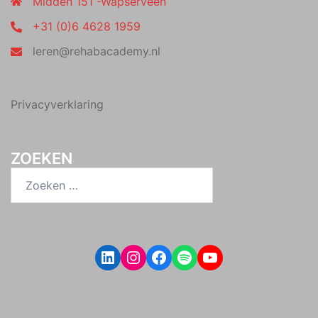
Midden 151 -Wapserveen
+31 (0)6 4628 1959
leren@rehabacademy.nl
Privacyverklaring
ZOEKEN
Zoeken
naar:
LinkedIn
Instagram
Facebook
Spotify
YouTube