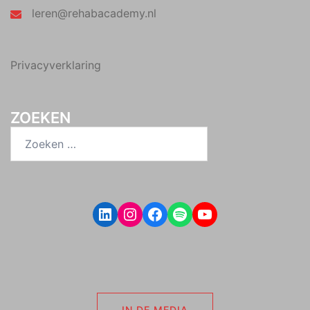
leren@rehabacademy.nl
Privacyverklaring
ZOEKEN
Zoeken
naar:
LinkedIn
Instagram
Facebook
Spotify
YouTube
IN DE MEDIA