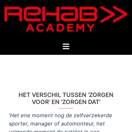
Ga
naar
de
inhoud
Toggle
menu
HET VERSCHIL TUSSEN 'ZORGEN
VOOR' EN 'ZORGEN DAT'
'Het ene moment nog de zelfverzekerde
sporter, manager of automonteur, het
volgende moment de patiënt in een