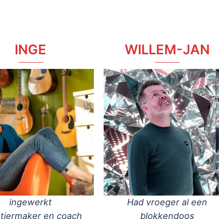
INGE
WILLEM-JAN
ingewerkt
Had vroeger al een
tiermaker en coach
blokkendoos