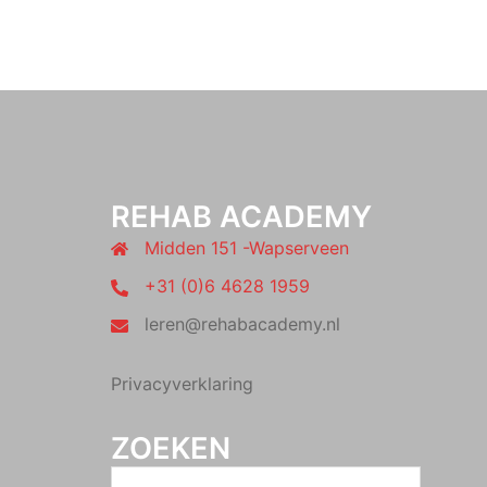
REHAB ACADEMY
Midden 151 -Wapserveen
+31 (0)6 4628 1959
leren@rehabacademy.nl
Privacyverklaring
ZOEKEN
Zoeken