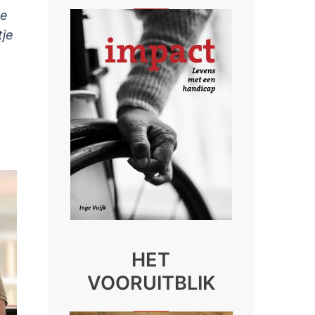
te
tje
HET
VOORUITBLIK