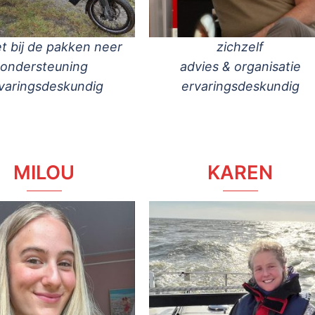
iet bij de pakken neer
zichzelf
ondersteuning
advies & organisatie
varingsdeskundig
ervaringsdeskundig
MILOU
KAREN