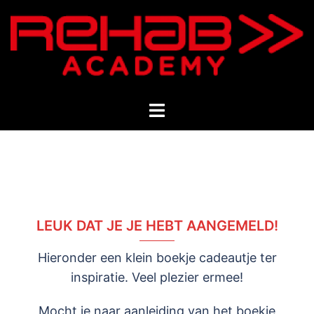
Ga
naar
de
inhoud
Toggle
menu
LEUK DAT JE JE HEBT AANGEMELD!
Hieronder een klein boekje cadeautje ter
inspiratie. Veel plezier ermee!
Mocht je naar aanleiding van het boekje